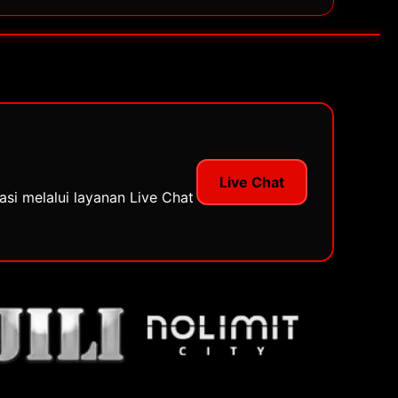
Live Chat
i melalui layanan Live Chat