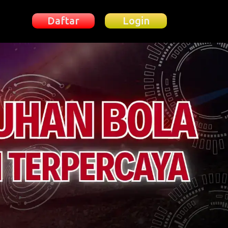
Daftar
Login